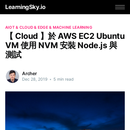
LearningSky.io
AIOT & CLOUD & EDGE & MACHINE LEARNING
【 Cloud 】於 AWS EC2 Ubuntu
VM 使用 NVM 安裝 Node.js 與
測試
Archer
Dec 28, 2019
•
5 min read