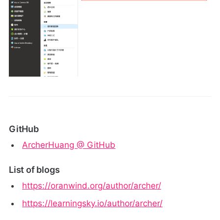
GitHub
ArcherHuang @ GitHub
List of blogs
https://oranwind.org/author/archer/
https://learningsky.io/author/archer/