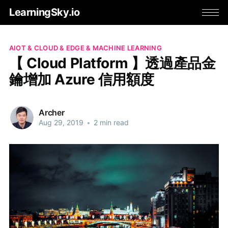
LearningSky.io
AIOT & CLOUD & EDGE & MACHINE LEARNING
【 Cloud Platform 】透過產品金
鑰增加 Azure 信用額度
Archer
Aug 29, 2019
•
2 min read