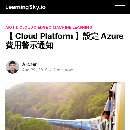
LearningSky.io
AIOT & CLOUD & EDGE & MACHINE LEARNING
【 Cloud Platform 】設定 Azure
費用警示通知
Archer
Aug 29, 2019
•
2 min read