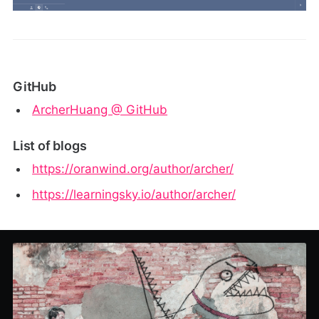
GitHub
ArcherHuang @ GitHub
List of blogs
https://oranwind.org/author/archer/
https://learningsky.io/author/archer/