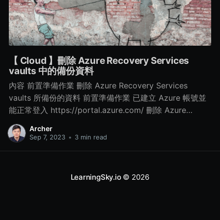
【 Cloud 】刪除 Azure Recovery Services
vaults 中的備份資料
內容 前置準備作業 刪除 Azure Recovery Services
vaults 所備份的資料 前置準備作業 已建立 Azure 帳號並
能正常登入 https://portal.azure.com/ 刪除 Azure
Recovery Services vaults 所備份的資料 Step 1. 點選所
Archer
建立的 Azure Recovery Services vaults 服務 > 再點選
Sep 7, 2023
•
3 min read
左側的 Properties > 再點選 Security Settings 中的
Update Step 2. 修改相關資訊 取消勾選 Enable soft
delete for cloud workloads 項目
LearningSky.io
© 2026