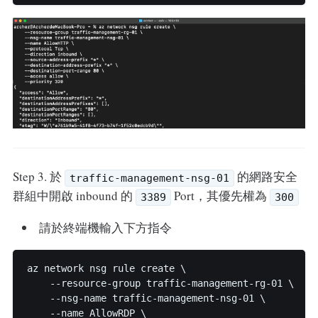
Step 3. 於
的網路安全
traffic-management-nsg-01
群組中開啟 inbound 的
Port，其優先權為
3389
300
請於終端機輸入下方指令
az network nsg rule create \

    --resource-group traffic-management-rg-01 \

    --nsg-name traffic-management-nsg-01 \

    --name AllowRDP \
