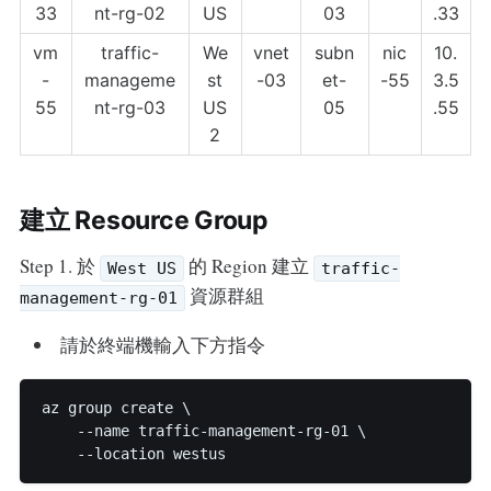
33
nt-rg-02
US
03
.33
vm
traffic-
We
vnet
subn
nic
10.
-
manageme
st
-03
et-
-55
3.5
55
nt-rg-03
US
05
.55
2
建立 Resource Group
Step 1. 於
的 Region 建立
West US
traffic-
資源群組
management-rg-01
請於終端機輸入下方指令
az group create \

    --name traffic-management-rg-01 \
