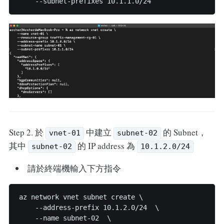
Step 2. 於
中建立
的 Subnet，
vnet-01
subnet-02
其中
的 IP address 為
subnet-02
10.1.2.0/24
請於終端機輸入下方指令
az network vnet subnet create \

    --address-prefix 10.1.2.0/24  \

    --name subnet-02  \
