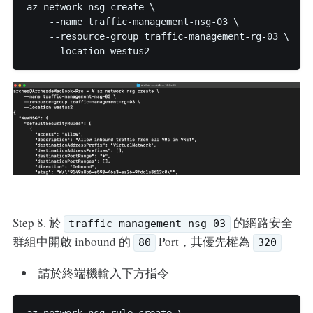
az network nsg create \

    --name traffic-management-nsg-03 \

    --resource-group traffic-management-rg-03 \

Step 8. 於
的網路安全
traffic-management-nsg-03
群組中開啟 inbound 的
Port，其優先權為
80
320
請於終端機輸入下方指令
az network nsg rule create \
