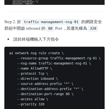
Step 2. 於
的網路安全
traffic-management-nsg-01
群組中開啟 inbound 的
Port，其優先權為
80
320
請於終端機輸入下方指令
az network nsg rule create \

    --resource-group traffic-management-rg-01 \

    --nsg-name traffic-management-nsg-01 \

    --name AllowHTTP \

    --protocol Tcp \

    --direction inbound \

    --source-address-prefix "*" \

    --destination-address-prefix "*" \

    --destination-port-range 80 \

    --access allow \
