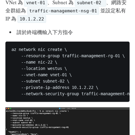
VNet 為
、Subnet 為
、網路安
vnet-01
subnet-02
全群組為
並設定私有
traffic-management-nsg-01
IP 為
10.1.2.22
請於終端機輸入下方指令
az network nic create \

    --resource-group traffic-management-rg-01 \

    --name nic-22 \

    --location westus \

    --vnet-name vnet-01 \

    --subnet subnet-02 \

    --private-ip-address 10.1.2.22 \
