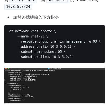
10.3.0.0/16
subnet-05
10.3.5.0/24
請於終端機輸入下方指令
az network vnet create \

    --name vnet-03 \

    --resource-group traffic-management-rg-03 \

    --address-prefix 10.3.0.0/16 \

    --subnet-name subnet-05 \
