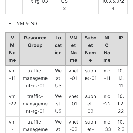
t-rg-03
US
10.3.5.0/2
2
4
VM & NIC
V
Resource
Lo
VN
Subn
NI
IP
M
Group
cat
et
et
C
Na
ion
Na
Nam
Na
me
me
e
me
vm
traffic-
We
vnet
subn
nic
10.
-11
manageme
st
-01
et-01
-11
1.1.
nt-rg-01
US
11
vm
traffic-
We
vnet
subn
nic
10.
-22
manageme
st
-01
et-
-22
1.2.
nt-rg-01
US
02
22
vm
traffic-
We
vnet
subn
nic
10.
-
manageme
st
-02
et-
-33
2.3