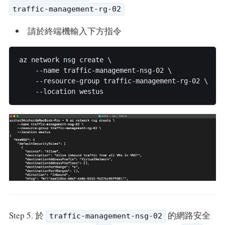
traffic-management-rg-02
請於終端機輸入下方指令
az network nsg create \

    --name traffic-management-nsg-02 \

    --resource-group traffic-management-rg-02 \

Step 5. 於
的網路安全
traffic-management-nsg-02