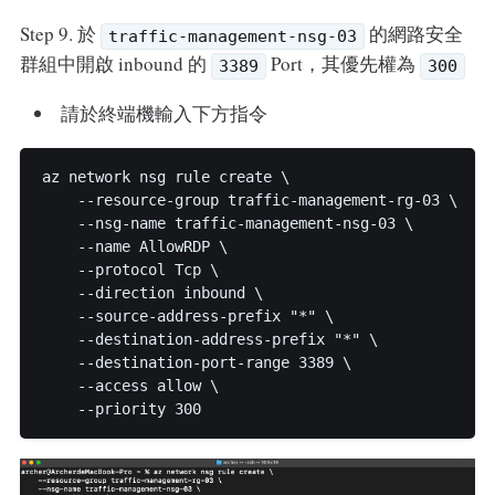
Step 9. 於
的網路安全
traffic-management-nsg-03
群組中開啟 inbound 的
Port，其優先權為
3389
300
請於終端機輸入下方指令
az network nsg rule create \

    --resource-group traffic-management-rg-03 \

    --nsg-name traffic-management-nsg-03 \

    --name AllowRDP \

    --protocol Tcp \

    --direction inbound \

    --source-address-prefix "*" \

    --destination-address-prefix "*" \

    --destination-port-range 3389 \

    --access allow \
