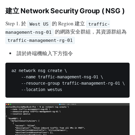
建立 Network Security Group ( NSG )
Step 1. 於
的 Region 建立
West US
traffic-
的網路安全群組，其資源群組為
management-nsg-01
traffic-management-rg-01
請於終端機輸入下方指令
az network nsg create \

    --name traffic-management-nsg-01 \

    --resource-group traffic-management-rg-01 \
