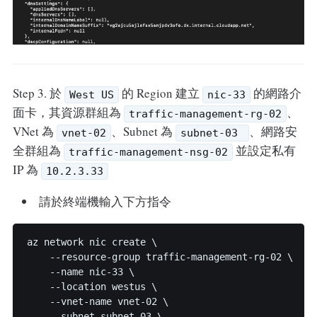
Step 3. 於
的 Region 建立
的網路介
West US
nic-33
面卡，其資源群組為
、
traffic-management-rg-02
VNet 為
、Subnet 為
、網路安
vnet-02
subnet-03
全群組為
並設定私有
traffic-management-nsg-02
IP 為
10.2.3.33
請於終端機輸入下方指令
az network nic create \

    --resource-group traffic-management-rg-02 \

    --name nic-33 \

    --location westus \

    --vnet-name vnet-02 \

    --subnet subnet-03 \
