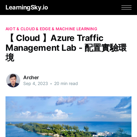
LearningSky.io
AIOT & CLOUD & EDGE & MACHINE LEARNING
【 Cloud 】Azure Traffic
Management Lab - 配置實驗環
境
Archer
Sep 4, 2023
•
20 min read