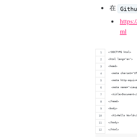
在
Githu
https:
ml
<!DOCTYPE html>
<html lang="en">
<head>
  <meta charset="U
  <meta http-equiv
  <meta name="view
  <title>Document<
</head>
<body>
  <h1>Hello World<
</body>
</html>