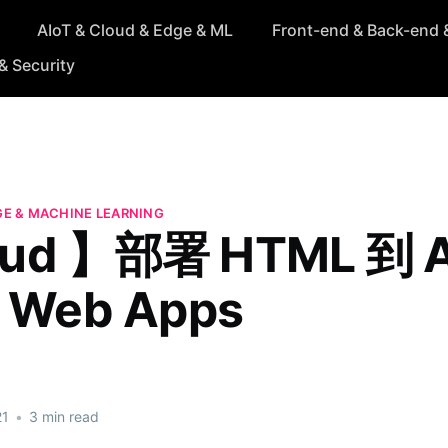
AIoT & Cloud & Edge & ML
Front-end & Back-end 
& Security
GE & MACHINE LEARNING
oud 】部署 HTML 到 A
c Web Apps
21
•
3 min read