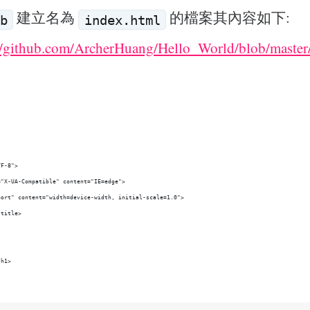
建立名為
的檔案其內容如下:
b
index.html
//github.com/ArcherHuang/Hello_World/blob/master/
TF-8">
="X-UA-Compatible" content="IE=edge">
port" content="width=device-width, initial-scale=1.0">
/title>
/h1>