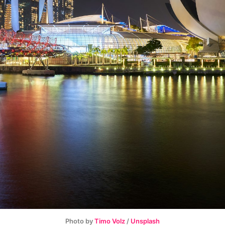
Photo by
Timo Volz
/
Unsplash