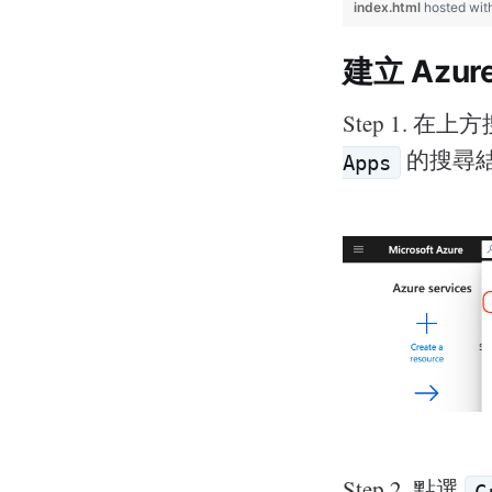
index.html
hosted wi
建立 Azur
Step 1. 在
的搜尋
Apps
Step 2. 點選