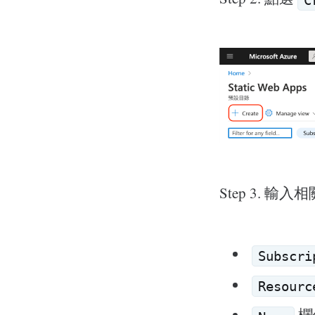
C
Step 3. 輸入
Subscri
Resourc
欄