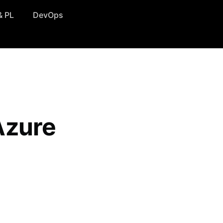
& PL
DevOps
zure