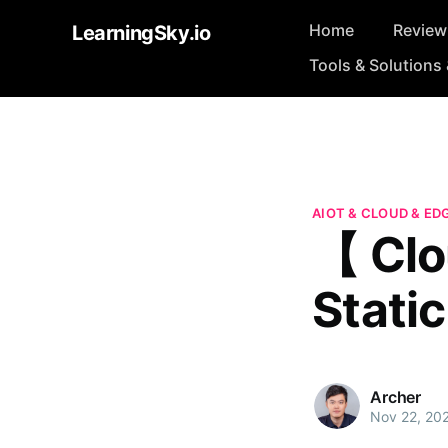
Home
Review
LearningSky.io
Tools & Solutions 
AIOT & CLOUD & ED
【 Cl
Stati
Archer
Nov 22, 20