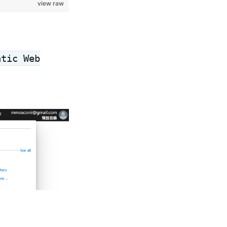
view raw
atic Web