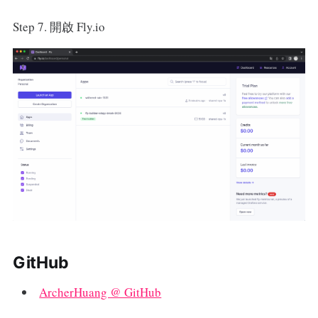
Step 7. 開啟 Fly.io
GitHub
ArcherHuang @ GitHub