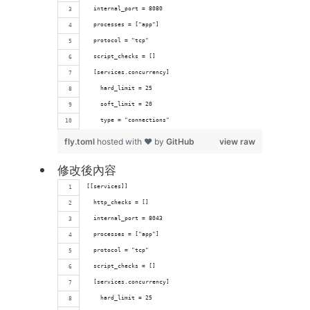
  internal_port = 8080
  processes = ["app"]
  protocol = "tcp"
  script_checks = []
  [services.concurrency]
    hard_limit = 25
    soft_limit = 20
    type = "connections"
fly.toml
hosted with ❤ by
GitHub
view raw
修改後內容
[[services]]
  http_checks = []
  internal_port = 8043
  processes = ["app"]
  protocol = "tcp"
  script_checks = []
  [services.concurrency]
    hard_limit = 25