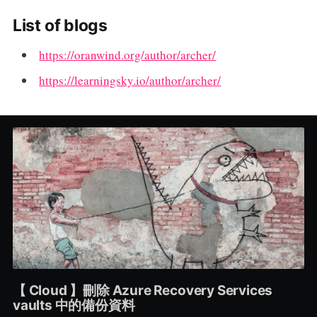
List of blogs
https://oranwind.org/author/archer/
https://learningsky.io/author/archer/
【 Cloud 】刪除 Azure Recovery Services
vaults 中的備份資料