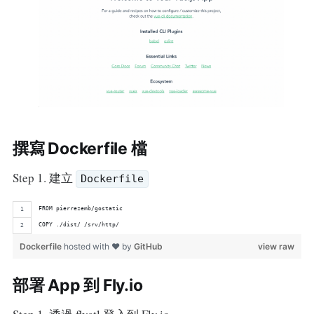
撰寫 Dockerfile 檔
Step 1. 建立
Dockerfile
FROM pierrezemb/gostatic
COPY ./dist/ /srv/http/
Dockerfile
hosted with ❤ by
GitHub
view raw
部署 App 到 Fly.io