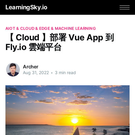
LearningSky.io
AIOT & CLOUD & EDGE & MACHINE LEARNING
【 Cloud 】部署 Vue App 到
Fly.io 雲端平台
Archer
Aug 31, 2022
•
3 min read