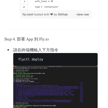
    soft_limit = 20
    type = "connections"
fly.toml
hosted with ❤ by
GitHub
view raw
Step 4. 部署 App 到 Fly.io
請在終端機輸入下方指令