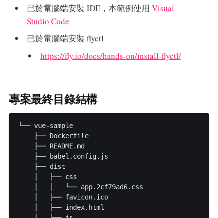
已於電腦端安裝 IDE，本範例使用
Visual
Studio Code
已於電腦端安裝 flyctl
https://fly.io/docs/hands-on/install-flyctl/
專案最終目錄結構
└── vue-sample

    ├── Dockerfile

    ├── README.md

    ├── babel.config.js

    ├── dist

    │   ├── css

    │   │   └── app.2cf79ad6.css

    │   ├── favicon.ico

    │   ├── index.html

    │   └── js
