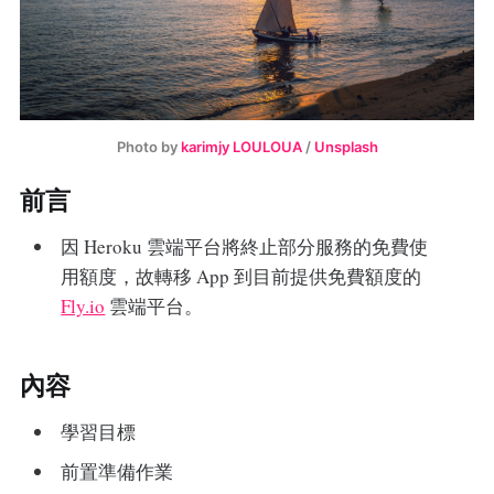
Photo by
karimjy LOULOUA
/
Unsplash
前言
因 Heroku 雲端平台將終止部分服務的免費使
用額度，故轉移 App 到目前提供免費額度的
Fly.io
雲端平台。
內容
學習目標
前置準備作業