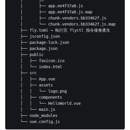
    │       ├── app.ee4f37a8.js

    │       ├── app.ee4f37a8.js.map

    │       ├── chunk-vendors.bb33462f.js

    │       └── chunk-vendors.bb33462f.js.map

    ├── fly.toml → 執行完 flyctl 指令後會產生

    ├── jsconfig.json

    ├── package-lock.json

    ├── package.json

    ├── public

    │   ├── favicon.ico

    │   └── index.html

    ├── src

    │   ├── App.vue

    │   ├── assets

    │   │   └── logo.png

    │   ├── components

    │   │   └── HelloWorld.vue

    │   └── main.js

    ├── node_modules
