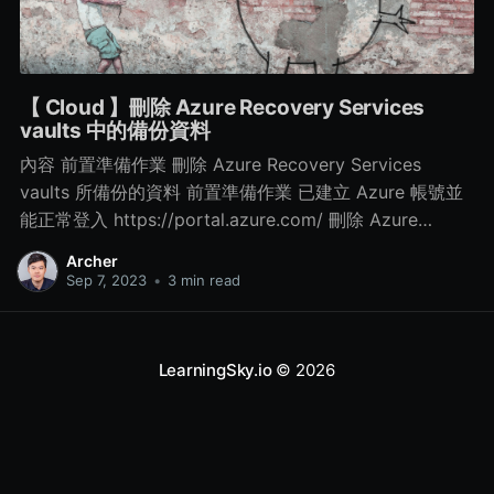
【 Cloud 】刪除 Azure Recovery Services
vaults 中的備份資料
內容 前置準備作業 刪除 Azure Recovery Services
vaults 所備份的資料 前置準備作業 已建立 Azure 帳號並
能正常登入 https://portal.azure.com/ 刪除 Azure
Recovery Services vaults 所備份的資料 Step 1. 點選所
Archer
建立的 Azure Recovery Services vaults 服務 > 再點選
Sep 7, 2023
•
3 min read
左側的 Properties > 再點選 Security Settings 中的
Update Step 2. 修改相關資訊 取消勾選 Enable soft
delete for cloud workloads 項目
LearningSky.io
© 2026