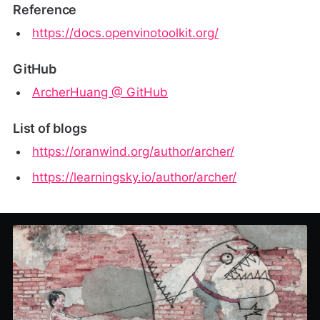
Reference
https://docs.openvinotoolkit.org/
GitHub
ArcherHuang @ GitHub
List of blogs
https://oranwind.org/author/archer/
https://learningsky.io/author/archer/