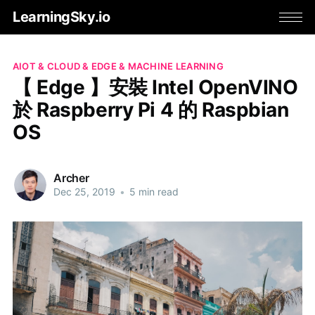
LearningSky.io
AIOT & CLOUD & EDGE & MACHINE LEARNING
【 Edge 】安裝 Intel OpenVINO
於 Raspberry Pi 4 的 Raspbian
OS
Archer
Dec 25, 2019
•
5 min read