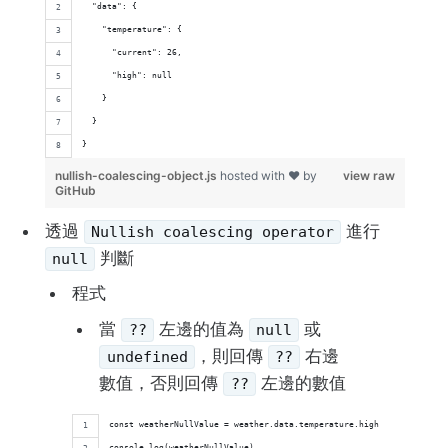
  "data": {
    "temperature": {
      "current": 26,
      "high": null
    }
  }
}
nullish-coalescing-object.js
hosted with ❤ by
view raw
GitHub
透過
進行
Nullish coalescing operator
判斷
null
程式
當
左邊的值為
或
??
null
，則回傳
右邊
undefined
??
數值，否則回傳
左邊的數值
??
const weatherNullValue = weather.data.temperature.high ?? 'default 
console.log(weatherNullValue)