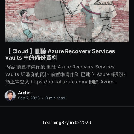
【 Cloud 】刪除 Azure Recovery Services
vaults 中的備份資料
內容 前置準備作業 刪除 Azure Recovery Services
vaults 所備份的資料 前置準備作業 已建立 Azure 帳號並
能正常登入 https://portal.azure.com/ 刪除 Azure
Recovery Services vaults 所備份的資料 Step 1. 點選所
Archer
建立的 Azure Recovery Services vaults 服務 > 再點選
Sep 7, 2023
•
3 min read
左側的 Properties > 再點選 Security Settings 中的
Update Step 2. 修改相關資訊 取消勾選 Enable soft
delete for cloud workloads 項目
LearningSky.io
© 2026