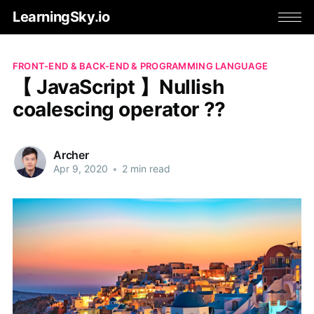
LearningSky.io
FRONT-END & BACK-END & PROGRAMMING LANGUAGE
【 JavaScript 】Nullish
coalescing operator ??
Archer
Apr 9, 2020
•
2 min read