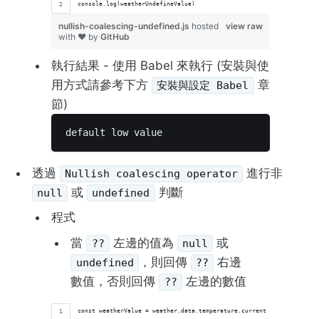
console.log(weatherUndefineValue)
nullish-coalescing-undefined.js
hosted
view raw
with ❤ by
GitHub
執行結果 - 使用 Babel 來執行 (安裝與使
用方式請參考下方
章
安裝與設定 Babel
節)
default low value 
透過
進行非
Nullish coalescing operator
或
判斷
null
undefined
程式
當
左邊的值為
或
??
null
，則回傳
右邊
undefined
??
數值，否則回傳
左邊的數值
??
const weatherValue = weather.data.temperature.current ?? 'default c