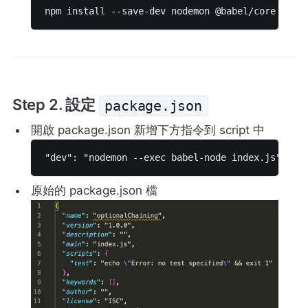
npm install --save-dev nodemon @babel/core @bab
Step 2. 設定
package.json
開啟 package.json 新增下方指令到 script 中
"dev": "nodemon --exec babel-node index.js" 
原始的 package.json 檔