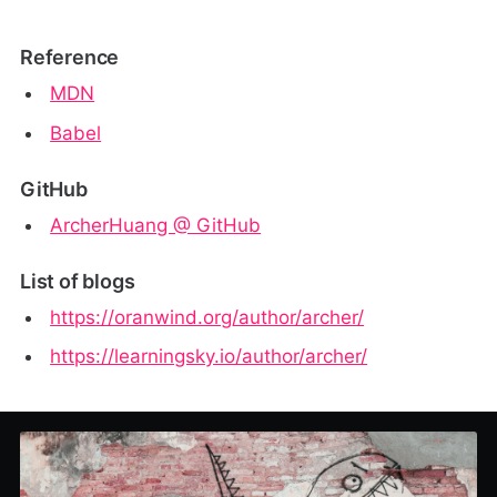
Reference
MDN
Babel
GitHub
ArcherHuang @ GitHub
List of blogs
https://oranwind.org/author/archer/
https://learningsky.io/author/archer/