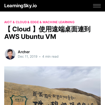
LearningSky.io
AIOT & CLOUD & EDGE & MACHINE LEARNING
【 Cloud 】使用遠端桌面連到
AWS Ubuntu VM
Archer
Dec 11, 2019
•
4 min read