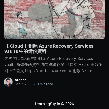
【 Cloud 】刪除 Azure Recovery Services
vaults 中的備份資料
內容 前置準備作業 刪除 Azure Recovery Services
vaults 所備份的資料 前置準備作業 已建立 Azure 帳號並
能正常登入 https://portal.azure.com/ 刪除 Azure
Recovery Services vaults 所備份的資料 Step 1. 點選所
Archer
建立的 Azure Recovery Services vaults 服務 > 再點選
Sep 7, 2023
•
3 min read
左側的 Properties > 再點選 Security Settings 中的
Update Step 2. 修改相關資訊 取消勾選 Enable soft
delete for cloud workloads 項目
LearningSky.io
© 2026