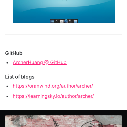
GitHub
ArcherHuang @ GitHub
List of blogs
https://oranwind.org/author/archer/
https://learningsky.io/author/archer/