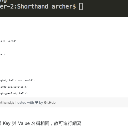
lo = 'world'
 = {
og(obj.hello === 'world')
og(Object.keys(obj))
og(typeof obj.hello)
rthand.js
hosted with ❤ by
GitHub
 Key 與 Value 名稱相同，故可進行縮寫