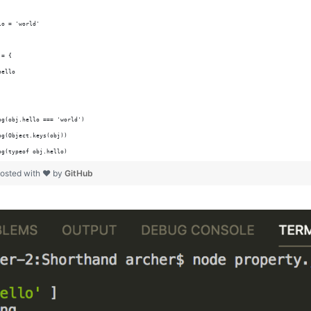
lo = 'world'
 = {
hello
og(obj.hello === 'world')
og(Object.keys(obj))
og(typeof obj.hello)
osted with ❤ by
GitHub