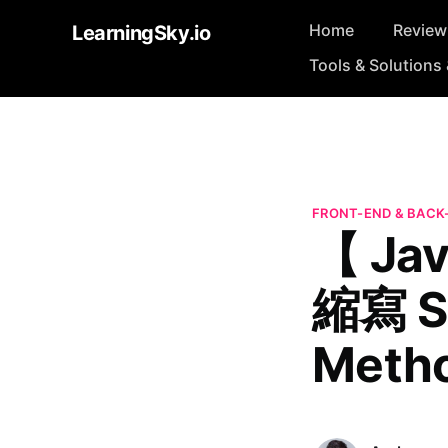
Home
Review
LearningSky.io
Tools & Solutions 
FRONT-END & BACK
【 Ja
縮寫 Sh
Meth