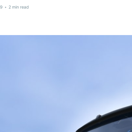
19
•
2 min read