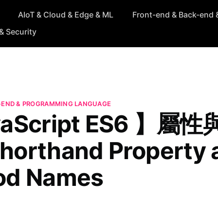
AIoT & Cloud & Edge & ML
Front-end & Back-end 
& Security
-END & PROGRAMMING LANGUAGE
vaScript ES6 】屬
orthand Property 
od Names