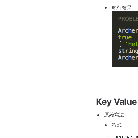
執行結果
Key Valu
原始寫法
程式
const key = 'n