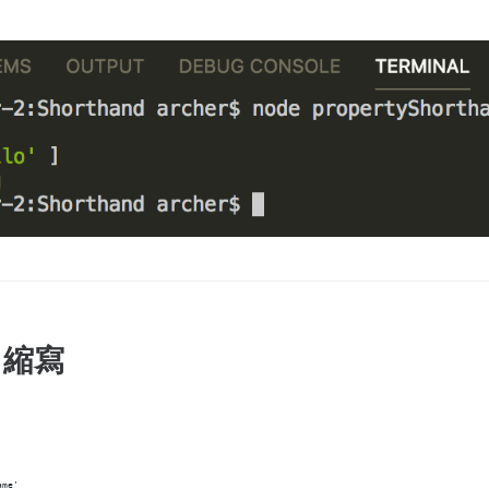
e 縮寫
ame'