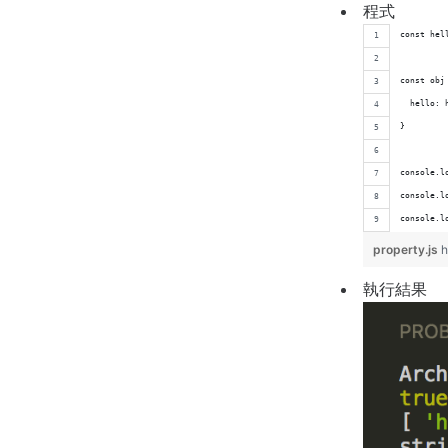
程式
const hel
const obj
  hello: 
}
console.l
console.l
console.l
property.js
h
執行結果