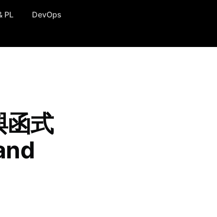
& PL
DevOps
性與函式
and