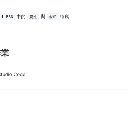
中的
與
縮寫
pt ES6
屬性
函式
作業
tudio Code