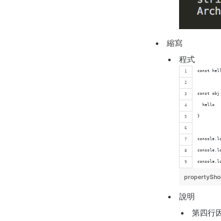
縮寫
程式
const hel
const obj
  hello
}
console.l
console.l
console.l
propertySho
說明
第四行因