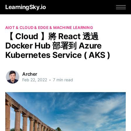
LearningSky.io
AIOT & CLOUD & EDGE & MACHINE LEARNING
【 Cloud 】將 React 透過
Docker Hub 部署到 Azure
Kubernetes Service ( AKS )
Archer
Feb 22, 2022
•
7 min read