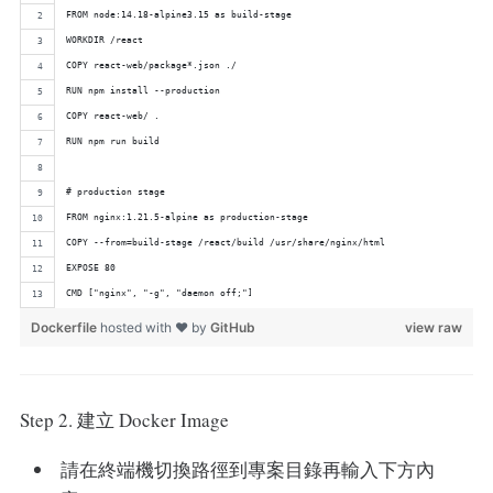
FROM node:14.18-alpine3.15 as build-stage
WORKDIR /react
COPY react-web/package*.json ./
RUN npm install --production
COPY react-web/ .
RUN npm run build
# production stage
FROM nginx:1.21.5-alpine as production-stage
COPY --from=build-stage /react/build /usr/share/nginx/html
EXPOSE 80
CMD ["nginx", "-g", "daemon off;"]
Dockerfile
hosted with ❤ by
GitHub
view raw
Step 2. 建立 Docker Image
請在終端機切換路徑到專案目錄再輸入下方內