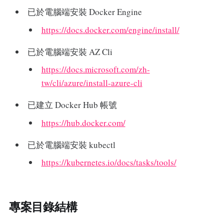
已於電腦端安裝 Docker Engine
https://docs.docker.com/engine/install/
已於電腦端安裝 AZ Cli
https://docs.microsoft.com/zh-
tw/cli/azure/install-azure-cli
已建立 Docker Hub 帳號
https://hub.docker.com/
已於電腦端安裝 kubectl
https://kubernetes.io/docs/tasks/tools/
專案目錄結構