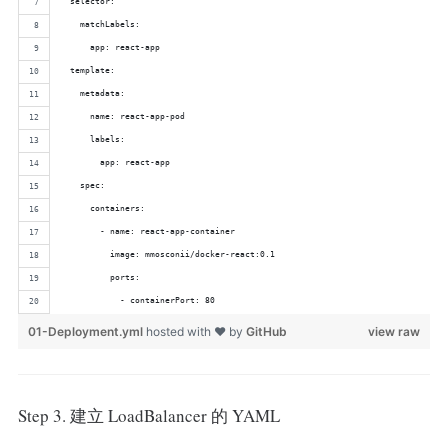
  selector:
    matchLabels:
      app: react-app
  template: 
    metadata:
      name: react-app-pod
      labels:
        app: react-app       
    spec:
      containers:
        - name: react-app-container
          image: mmosconii/docker-react:0.1
          ports:
            - containerPort: 80
01-Deployment.yml
hosted with ❤ by
GitHub
view raw
Step 3. 建立 LoadBalancer 的 YAML