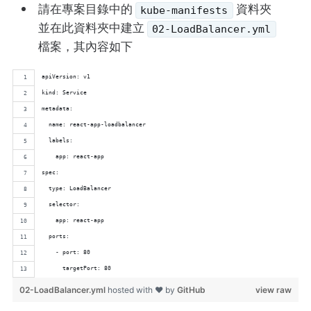
請在專案目錄中的
資料夾
kube-manifests
並在此資料夾中建立
02-LoadBalancer.yml
檔案，其內容如下
apiVersion: v1
kind: Service
metadata:
  name: react-app-loadbalancer
  labels: 
    app: react-app
spec:
  type: LoadBalancer 
  selector:
    app: react-app
  ports: 
    - port: 80
      targetPort: 80
02-LoadBalancer.yml
hosted with ❤ by
GitHub
view raw