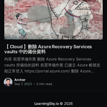
【 Cloud 】刪除 Azure Recovery Services
vaults 中的備份資料
內容 前置準備作業 刪除 Azure Recovery Services
vaults 所備份的資料 前置準備作業 已建立 Azure 帳號並
能正常登入 https://portal.azure.com/ 刪除 Azure
Recovery Services vaults 所備份的資料 Step 1. 點選所
Archer
建立的 Azure Recovery Services vaults 服務 > 再點選
Sep 7, 2023
•
3 min read
左側的 Properties > 再點選 Security Settings 中的
Update Step 2. 修改相關資訊 取消勾選 Enable soft
delete for cloud workloads 項目
LearningSky.io
© 2026