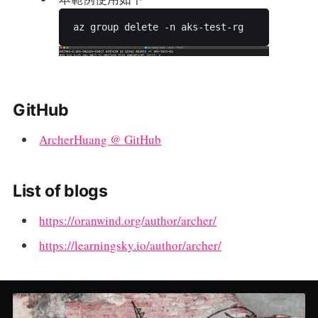
GitHub
ArcherHuang @ GitHub
List of blogs
https://oranwind.org/author/archer/
https://learningsky.io/author/archer/