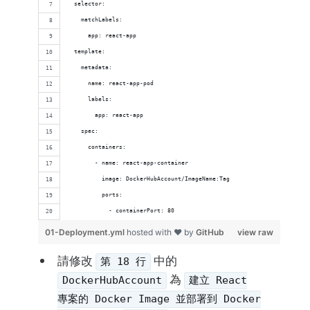
  selector:
    matchLabels:
      app: react-app
  template: 
    metadata:
      name: react-app-pod
      labels:
        app: react-app       
    spec:
      containers:
        - name: react-app-container
          image: DockerHubAccount/ImageName:Tag
          ports:
            - containerPort: 80
01-Deployment.yml
hosted with ❤ by
GitHub
view raw
請修改
中的
第 18 行
為
DockerHubAccount
建立 React
專案的 Docker Image 並部署到 Docker