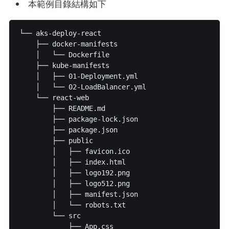
本範例目錄結構如下
└── aks-deploy-react

    ├── docker-manifests

    │   └── Dockerfile

    ├── kube-manifests

    │   ├── 01-Deployment.yml

    │   └── 02-LoadBalancer.yml

    └── react-web

        ├── README.md

        ├── package-lock.json

        ├── package.json

        ├── public

        │   ├── favicon.ico

        │   ├── index.html

        │   ├── logo192.png

        │   ├── logo512.png

        │   ├── manifest.json

        │   └── robots.txt

        └── src

            ├── App.css
