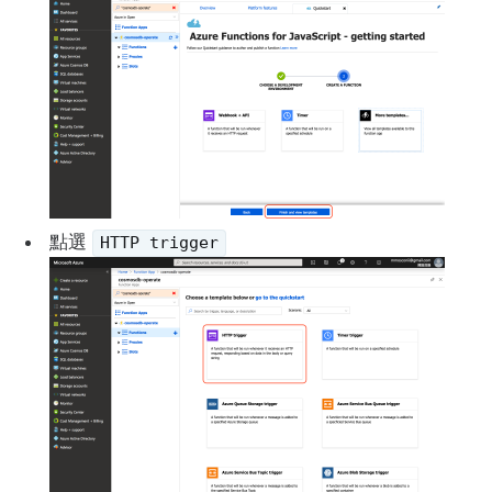
點選
HTTP trigger