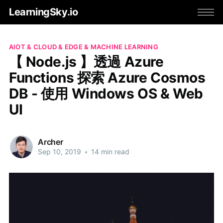
LearningSky.io
AIOT & CLOUD & EDGE & MACHINE LEARNING
【 Node.js 】透過 Azure
Functions 探索 Azure Cosmos
DB - 使用 Windows OS & Web
UI
Archer
Sep 10, 2019
•
14 min read