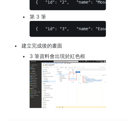
{   "id": "2",   "name": "Mosconi",   "is
第 3 筆
{   "id": "3",   "name": "Eason",   "isEm
建立完成後的畫面
3 筆資料會出現於紅色框