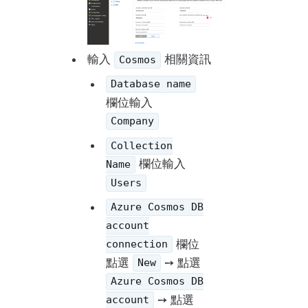
輸入
相關資訊
Cosmos
Database name
欄位輸入
Company
Collection
欄位輸入
Name
Users
Azure Cosmos DB
account
欄位
connection
點選
➙ 點選
New
Azure Cosmos DB
➙ 點選
account