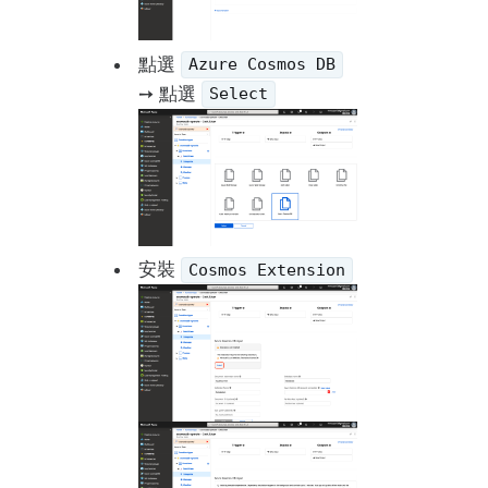
點選
Azure Cosmos DB
➙ 點選
Select
安裝
Cosmos Extension