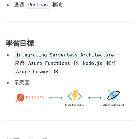
透過
測試
Postman
學習目標
-
Integrating Serverless Architecture
透過
以
操作
Azure Functions
Node.js
Azure Cosmos DB
示意圖