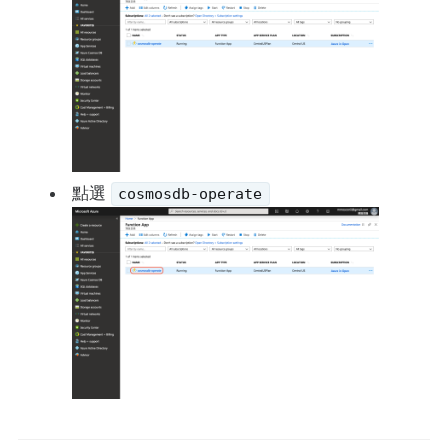
點選
cosmosdb-operate