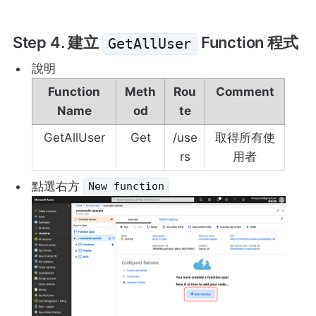
Step 4. 建立
Function 程式
GetAllUser
說明
Function
Meth
Rou
Comment
Name
od
te
GetAllUser
Get
/use
取得所有使
rs
用者
點選右方
New function